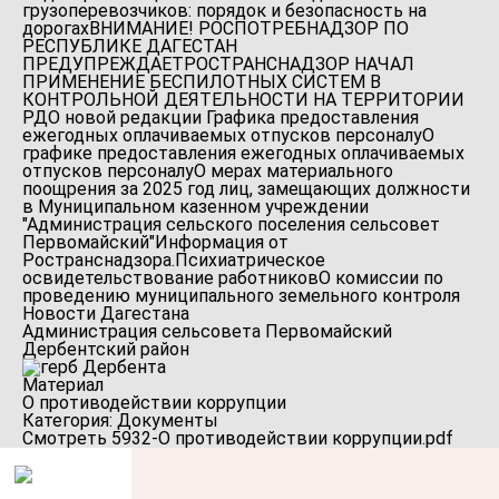
грузоперевозчиков: порядок и безопасность на
дорогах
ВНИМАНИЕ! РОСПОТРЕБНАДЗОР ПО
РЕСПУБЛИКЕ ДАГЕСТАН
ПРЕДУПРЕЖДАЕТ
РОСТРАНСНАДЗОР НАЧАЛ
ПРИМЕНЕНИЕ БЕСПИЛОТНЫХ СИСТЕМ В
КОНТРОЛЬНОЙ ДЕЯТЕЛЬНОСТИ НА ТЕРРИТОРИИ
РД
О новой редакции Графика предоставления
ежегодных оплачиваемых отпусков персоналу
О
графике предоставления ежегодных оплачиваемых
отпусков персоналу
О мерах материального
поощрения за 2025 год лиц, замещающих должности
в Муниципальном казенном учреждении
"Администрация сельского поселения сельсовет
Первомайский"
Информация от
Ространснадзора.
Психиатрическое
освидетельствование работников
О комиссии по
проведению муниципального земельного контроля
Новости Дагестана
Администрация сельсовета Первомайский
Дербентский район
Материал
О противодействии коррупции
Категория: Документы
Смотреть 5932-О противодействии коррупции.pdf