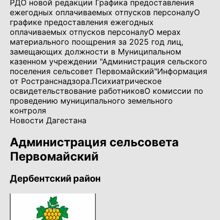
РД
О новой редакции Графика предоставления
ежегодных оплачиваемых отпусков персоналу
О
графике предоставления ежегодных
оплачиваемых отпусков персоналу
О мерах
материального поощрения за 2025 год лиц,
замещающих должности в Муниципальном
казенном учреждении "Администрация сельского
поселения сельсовет Первомайский"
Информация
от Ространснадзора.
Психиатрическое
освидетельствование работников
О комиссии по
проведению муниципального земельного
контроля
Новости Дагестана
Администрация сельсовета
Первомайский
Дербентский район